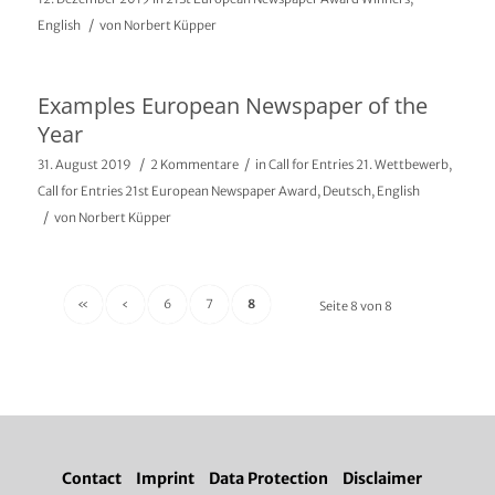
/
English
von
Norbert Küpper
Examples European Newspaper of the
Year
/
/
31. August 2019
2 Kommentare
in
Call for Entries 21. Wettbewerb
,
Call for Entries 21st European Newspaper Award
,
Deutsch
,
English
/
von
Norbert Küpper
«
‹
6
7
8
Seite 8 von 8
Contact
Imprint
Data Protection
Disclaimer