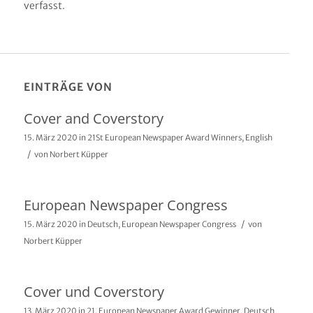
verfasst.
EINTRÄGE VON
Cover and Coverstory
15. März 2020
in
21St European Newspaper Award Winners
,
English
/
von
Norbert Küpper
European Newspaper Congress
/
15. März 2020
in
Deutsch
,
European Newspaper Congress
von
Norbert Küpper
Cover und Coverstory
13. März 2020
in
21. European Newspaper Award Gewinner
,
Deutsch