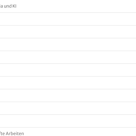
ia und KI
fte Arbeiten