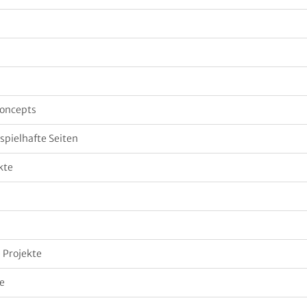
Concepts
spielhafte Seiten
kte
 Projekte
te