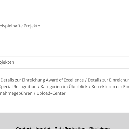
eispielhafte Projekte
rojekten
Details zur Einreichung Award of Excellence
/
Details zur Einreich
Special Recognition
/
Kategorien im Überblick
/
Korrekturen der Ei
ilnahmegebühren
/
Upload-Center
Contact
Imprint
Data Protection
Disclaimer